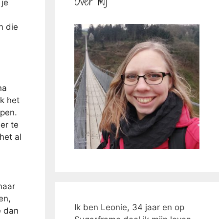
Over mij
 je
n
n die
na
ik het
apen.
er te
het al
maar
en,
Ik ben Leonie, 34 jaar en op
e dan