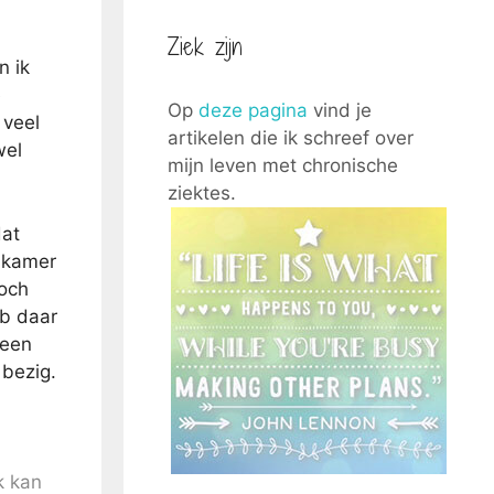
Ziek zijn
n ik
e
Op
deze pagina
vind je
 veel
artikelen die ik schreef over
wel
mijn leven met chronische
ziektes.
dat
onkamer
toch
eb daar
 een
 bezig.
k kan