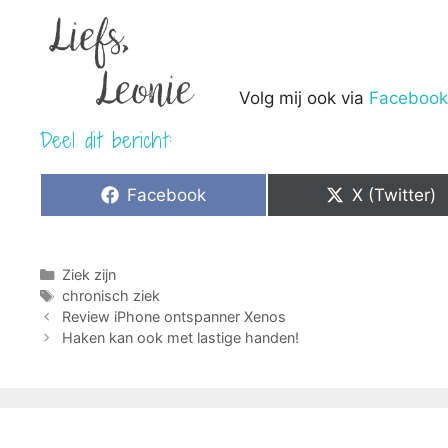
Volg mij ook via
Facebook
Deel dit bericht:
Share
Share
Facebook
X (Twitter)
on
on
Categorieën
Ziek zijn
Tags
chronisch ziek
Review iPhone ontspanner Xenos
Haken kan ook met lastige handen!