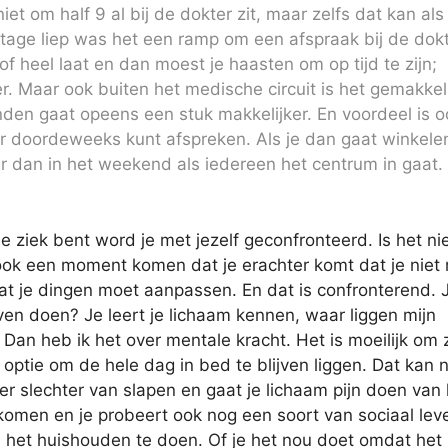
 niet om half 9 al bij de dokter zit, maar zelfs dat kan als
tage liep was het een ramp om een afspraak bij de dokt
f heel laat en dan moest je haasten om op tijd te zijn;
r. Maar ook buiten het medische circuit is het gemakkeli
nden gaat opeens een stuk makkelijker. En voordeel is 
ker doordeweeks kunt afspreken. Als je dan gaat winkele
ter dan in het weekend als iedereen het centrum in gaat.
 je ziek bent word je met jezelf geconfronteerd. Is het nie
n ook een moment komen dat je erachter komt dat je niet
dat je dingen moet aanpassen. En dat is confronterend. 
blijven doen? Je leert je lichaam kennen, waar liggen mijn
Dan heb ik het over mentale kracht. Het is moeilijk om z
optie om de hele dag in bed te blijven liggen. Dat kan n
r slechter van slapen en gaat je lichaam pijn doen van 
komen en je probeert ook nog een soort van sociaal lev
n het huishouden te doen. Of je het nou doet omdat het