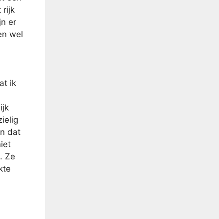
rijk
jn er
en wel
at ik
ijk
ielig
en dat
iet
. Ze
kte