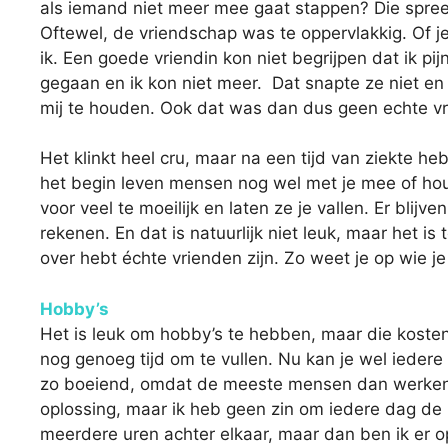
als iemand niet meer mee gaat stappen? Die spreek
Oftewel, de vriendschap was te oppervlakkig. Of je
ik. Een goede vriendin kon niet begrijpen dat ik pi
gegaan en ik kon niet meer. Dat snapte ze niet e
mij te houden. Ook dat was dan dus geen echte vr
Het klinkt heel cru, maar na een tijd van ziekte he
het begin leven mensen nog wel met je mee of h
voor veel te moeilijk en laten ze je vallen. Er bli
rekenen. En dat is natuurlijk niet leuk, maar het is 
over hebt échte vrienden zijn. Zo weet je op wie j
Hobby’s
Het is leuk om hobby’s te hebben, maar die kosten t
nog genoeg tijd om te vullen. Nu kan je wel iedere 
zo boeiend, omdat de meeste mensen dan werken e
oplossing, maar ik heb geen zin om iedere dag de h
meerdere uren achter elkaar, maar dan ben ik er