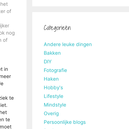
 het
er of
jker
Categorieën
ook nog
n of
Andere leuke dingen
Bakken
DIY
t in
Fotografie
 meer
Haken
Je
Hobby's
Lifestyle
iek te
Mindstyle
iet.
het
Overig
en te
Persoonlijke blogs
 moet