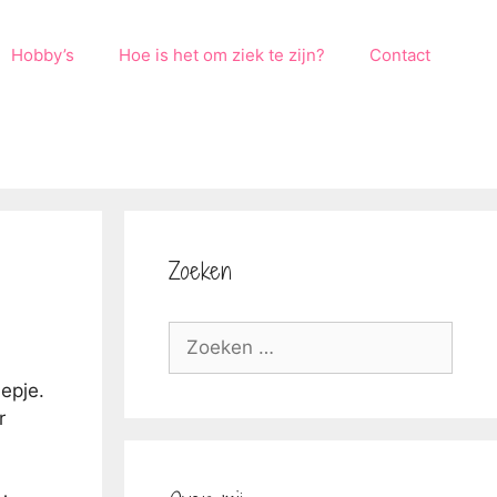
Hobby’s
Hoe is het om ziek te zijn?
Contact
Zoeken
Zoek
naar:
epje.
r