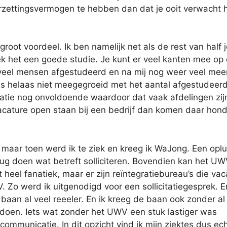
doorzettingsvermogen te hebben dan dat je ooit verwacht 
 groot voordeel. Ik ben namelijk net als de rest van half 
k het een goede studie. Je kunt er veel kanten mee op 
ijd veel mensen afgestudeerd en na mij nog weer veel mee
 is helaas niet meegegroeid met het aantal afgestudeer
tie nog onvoldoende waardoor dat vaak afdelingen zij
acature open staan bij een bedrijf dan komen daar hon
 maar toen werd ik te ziek en kreeg ik WaJong. Een oplu
ug doen wat betreft solliciteren. Bovendien kan het UW
heel fanatiek, maar er zijn reïntegratiebureau’s die vac
Zo werd ik uitgenodigd voor een sollicitatiegesprek. E
aan al veel reeeler. En ik kreeg de baan ook zonder al
 doen. Iets wat zonder het UWV een stuk lastiger was
mmunicatie. In dit opzicht vind ik mijn ziektes dus ec