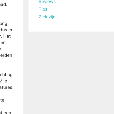
Reviews
had.
Tips
Ziek zijn
jong
dus er
r. Het
den.
n
derden
chting
V je
atures
r
 te
ht een