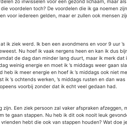
voordelen zo inwisselen voor een gezond lichaam, maar als
 die voordelen toch? De voordelen die ik ga noemen zij
len voor iedereen gelden, maar er zullen ook mensen zij
dat ik ziek werd. Ik ben een avondmens en voor 9 uur ’s
geweest. Nu hoef ik vaak nergens heen en kan ik dus bij
jn omdat de dag dan minder lang duurt, maar ik merk dat 
e dag weinig energie en moet ik ’s middags weer gaan sl
rd heb ik meer energie en hoef ik ’s middags ook niet me
st ik ’s ochtends werken, ’s middags rusten en dan was 
opeens voorbij zonder dat ik echt veel gedaan had.
g zijn. Een ziek persoon zal vaker afspraken afzeggen, 
 om te gaan stappen. Nu heb ik dit ook nooit leuk gevond
el vrienden hebt die ook van stappen houden? Wat doe j