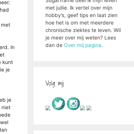
Sugarframe deel ik mijn leven
meer.
met jullie. Ik vertel over mijn
 had
hobby’s, geef tips en laat zien
hoe het is om met meerdere
g met
chronische ziektes te leven. Wil
je meer over mij weten? Lees
dan de
Over mij pagina
.
erd. In
et
e kunt
ie je
Volg mij
eb je
 niet
goede
 wel
dan