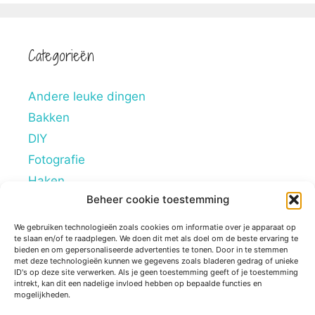
Categorieën
Andere leuke dingen
Bakken
DIY
Fotografie
Haken
Beheer cookie toestemming
Hobby's
Lifestyle
We gebruiken technologieën zoals cookies om informatie over je apparaat op
te slaan en/of te raadplegen. We doen dit met als doel om de beste ervaring te
Mindstyle
bieden en om gepersonaliseerde advertenties te tonen. Door in te stemmen
met deze technologieën kunnen we gegevens zoals bladeren gedrag of unieke
Overig
ID's op deze site verwerken. Als je geen toestemming geeft of je toestemming
intrekt, kan dit een nadelige invloed hebben op bepaalde functies en
Persoonlijke blogs
mogelijkheden.
Reviews