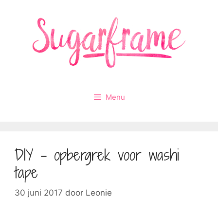
Ga
naar
de
inhoud
Menu
DIY – opbergrek voor washi
tape
30 juni 2017
door
Leonie