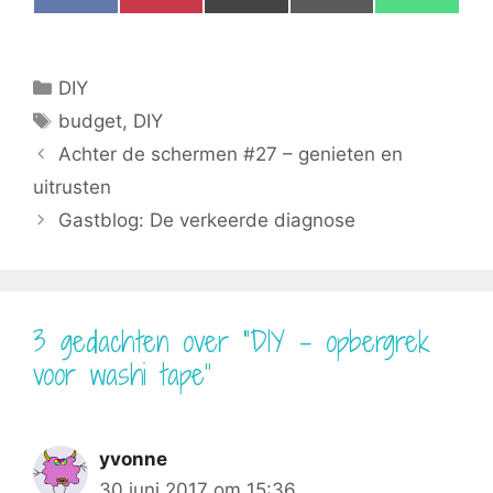
on
on
on
on
on
a
i
(
m
h
c
n
T
a
a
e
t
w
i
t
b
e
i
l
s
Categorieën
DIY
o
r
t
A
o
e
t
p
Tags
budget
,
DIY
k
s
e
p
t
r
Achter de schermen #27 – genieten en
)
uitrusten
Gastblog: De verkeerde diagnose
3 gedachten over “DIY – opbergrek
voor washi tape”
yvonne
30 juni 2017 om 15:36