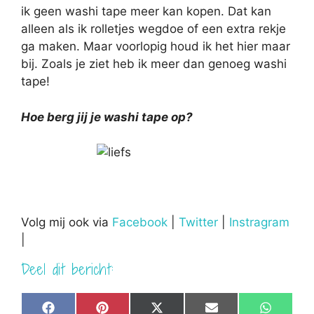
ik geen washi tape meer kan kopen. Dat kan
alleen als ik rolletjes wegdoe of een extra rekje
ga maken. Maar voorlopig houd ik het hier maar
bij. Zoals je ziet heb ik meer dan genoeg washi
tape!
Hoe berg jij je washi tape op?
Volg mij ook via
Facebook
|
Twitter
|
Instragram
|
Deel dit bericht:
Share
Share
Share
Share
Share
F
P
X
E
W