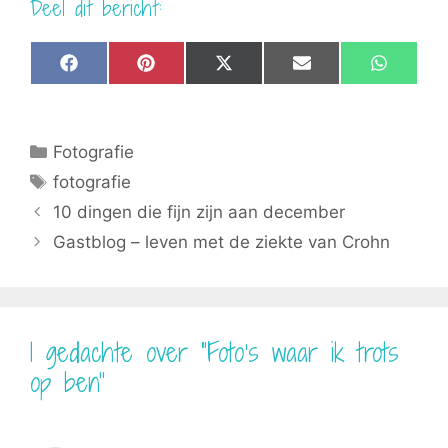
Deel dit bericht:
Share
Share
Share
Share
Share
F
P
X
E
W
on
on
on
on
on
a
i
(
m
h
c
n
T
a
a
e
t
w
i
t
b
e
i
l
s
Categorieën
Fotografie
o
r
t
A
o
e
t
p
Tags
fotografie
k
s
e
p
t
r
10 dingen die fijn zijn aan december
)
Gastblog – leven met de ziekte van Crohn
1 gedachte over “Foto’s waar ik trots
op ben”