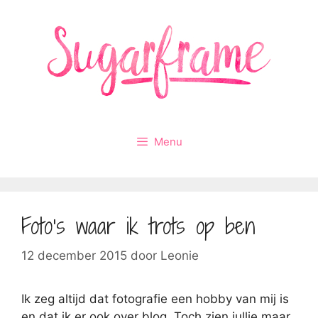
Ga
naar
de
inhoud
Menu
Foto’s waar ik trots op ben
12 december 2015
door
Leonie
Ik zeg altijd dat fotografie een hobby van mij is
en dat ik er ook over blog. Toch zien jullie maar