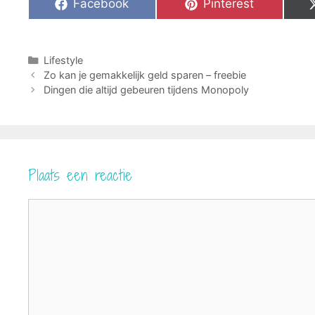
Share
Share
Facebook
Pinterest
on
on
Categorieën
Lifestyle
Zo kan je gemakkelijk geld sparen – freebie
Dingen die altijd gebeuren tijdens Monopoly
Plaats een reactie
Reactie