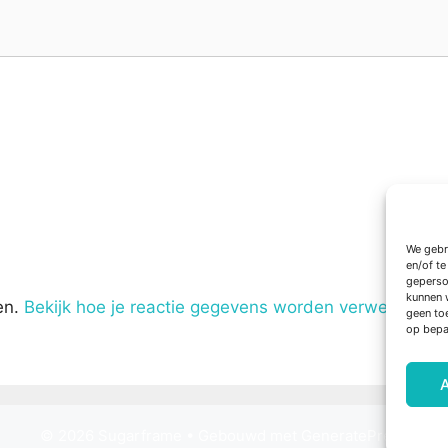
We gebr
en/of t
geperso
kunnen 
en.
Bekijk hoe je reactie gegevens worden verwerkt
.
geen to
op bepa
© 2026 Sugarframe
• Gebouwd met
GeneratePress