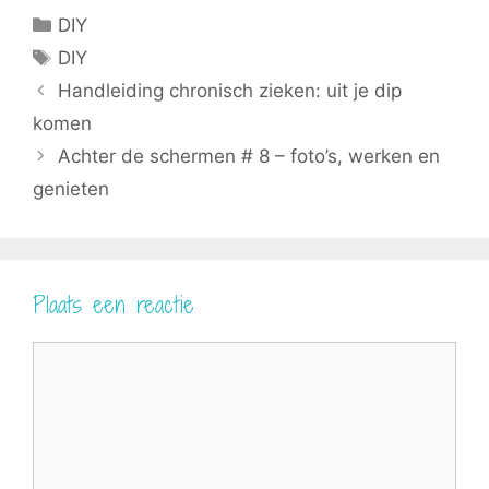
b
e
i
l
s
Categorieën
DIY
o
r
t
A
o
e
t
p
Tags
DIY
k
s
e
p
t
r
Handleiding chronisch zieken: uit je dip
)
komen
Achter de schermen # 8 – foto’s, werken en
genieten
Plaats een reactie
Reactie