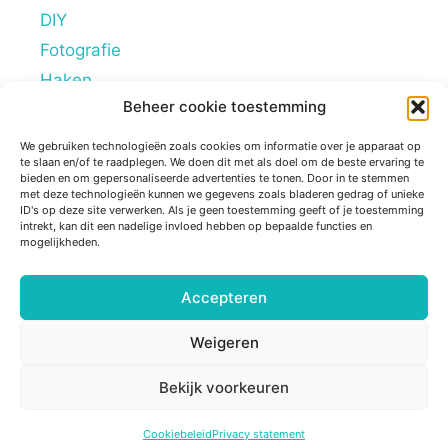
DIY
Fotografie
Haken
Beheer cookie toestemming
Hobby's
Lifestyle
We gebruiken technologieën zoals cookies om informatie over je apparaat op
te slaan en/of te raadplegen. We doen dit met als doel om de beste ervaring te
Mindstyle
bieden en om gepersonaliseerde advertenties te tonen. Door in te stemmen
met deze technologieën kunnen we gegevens zoals bladeren gedrag of unieke
Overig
ID's op deze site verwerken. Als je geen toestemming geeft of je toestemming
intrekt, kan dit een nadelige invloed hebben op bepaalde functies en
Persoonlijke blogs
mogelijkheden.
Reviews
Tips
Accepteren
Ziek zijn
Weigeren
Bekijk voorkeuren
© 2026 Sugarframe
• Gebouwd met
GeneratePress
Cookiebeleid
Privacy statement