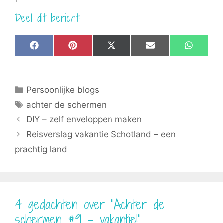
Deel dit bericht:
Share
Share
Share
Share
Share
F
P
X
E
W
on
on
on
on
on
a
i
(
m
h
c
n
T
a
a
e
t
w
i
t
b
e
i
l
s
Categorieën
Persoonlijke blogs
o
r
t
A
o
e
t
p
Tags
achter de schermen
k
s
e
p
t
r
DIY – zelf enveloppen maken
)
Reisverslag vakantie Schotland – een
prachtig land
4 gedachten over “Achter de
schermen #9 – vakantie!”