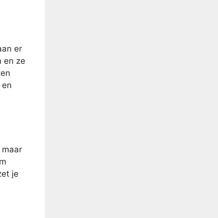
aan er
n en ze
ten
 en
, maar
om
et je
e