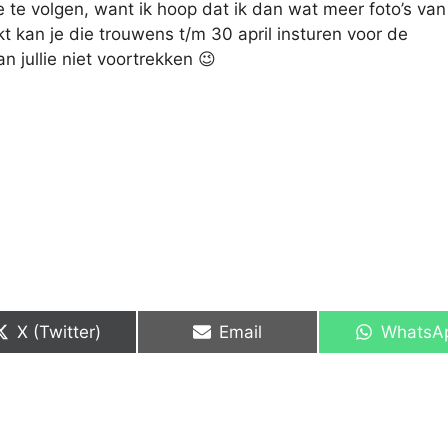
te volgen, want ik hoop dat ik dan wat meer foto’s van
t kan je die trouwens t/m 30 april insturen voor de
kan jullie niet voortrekken 😉
Share
Share
Share
X (Twitter)
Email
WhatsA
on
on
on