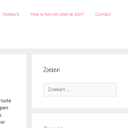
Hobby’s
Hoe is het om ziek te zijn?
Contact
Zoeken
Zoek
naar:
route
lpen
s
oor