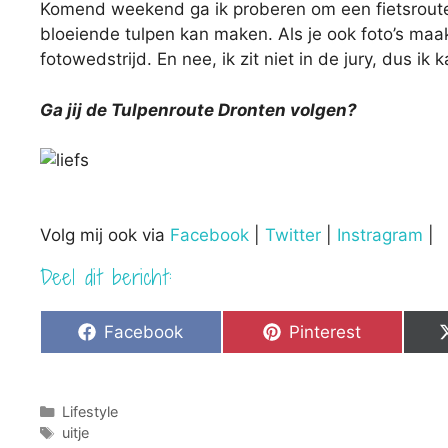
Komend weekend ga ik proberen om een fietsroute 
bloeiende tulpen kan maken. Als je ook foto’s maak
fotowedstrijd. En nee, ik zit niet in de jury, dus ik 
Ga jij de Tulpenroute Dronten volgen?
Volg mij ook via
Facebook
|
Twitter
|
Instragram
|
Deel dit bericht:
Share
Share
Facebook
Pinterest
on
on
Categorieën
Lifestyle
Tags
uitje