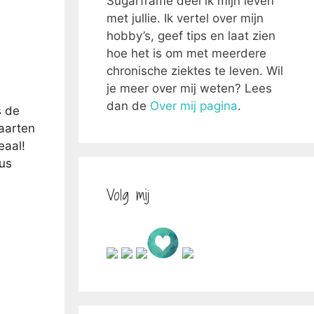
Sugarframe deel ik mijn leven
met jullie. Ik vertel over mijn
hobby’s, geef tips en laat zien
hoe het is om met meerdere
chronische ziektes te leven. Wil
je meer over mij weten? Lees
dan de
Over mij pagina
.
s de
kaarten
eaal!
Dus
Volg mij