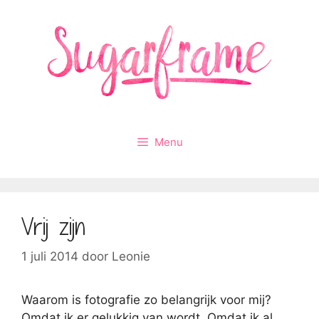
Ga
naar
de
inhoud
Menu
Vrij zijn
1 juli 2014
door
Leonie
Waarom is fotografie zo belangrijk voor mij?
Omdat ik er gelukkig van wordt. Omdat ik al