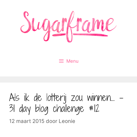
Ga
naar
de
inhoud
Menu
Als ik de lotterij zou winnen… –
31 day blog challenge #12
12 maart 2015
door
Leonie