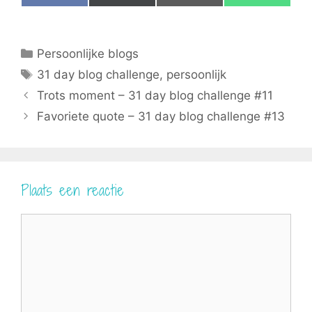
on
on
on
on
a
(
m
h
c
T
a
a
e
w
i
t
b
i
l
s
Categorieën
Persoonlijke blogs
o
t
A
o
t
p
Tags
31 day blog challenge
,
persoonlijk
k
e
p
r
Trots moment – 31 day blog challenge #11
)
Favoriete quote – 31 day blog challenge #13
Plaats een reactie
Reactie