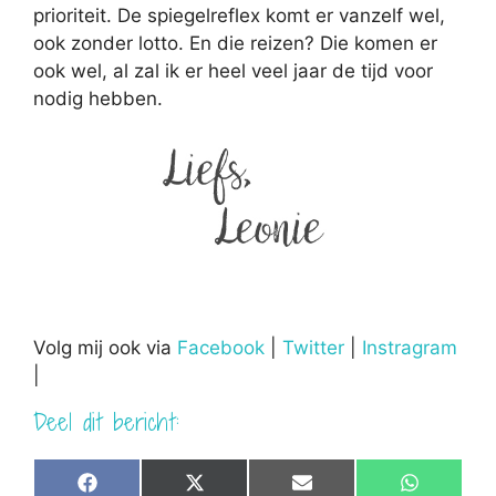
prioriteit. De spiegelreflex komt er vanzelf wel,
ook zonder lotto. En die reizen? Die komen er
ook wel, al zal ik er heel veel jaar de tijd voor
nodig hebben.
Volg mij ook via
Facebook
|
Twitter
|
Instragram
|
Deel dit bericht:
Share
Share
Share
Share
F
X
E
W