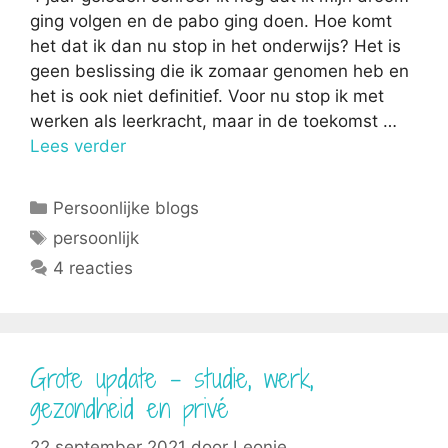
ging volgen en de pabo ging doen. Hoe komt
het dat ik dan nu stop in het onderwijs? Het is
geen beslissing die ik zomaar genomen heb en
het is ook niet definitief. Voor nu stop ik met
werken als leerkracht, maar in de toekomst …
Lees verder
Categorieën
Persoonlijke blogs
Tags
persoonlijk
4 reacties
Grote update – studie, werk,
gezondheid en privé
22 september 2021
door
Leonie