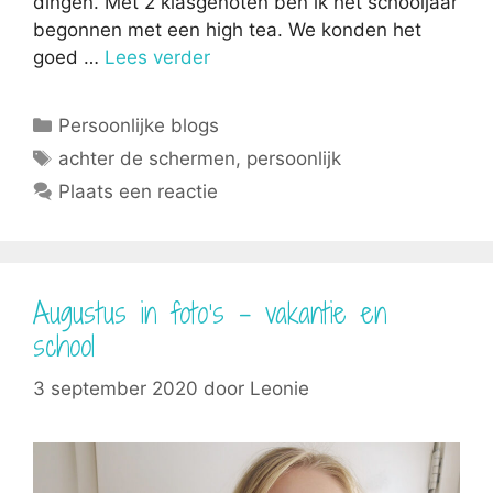
dingen. Met 2 klasgenoten ben ik het schooljaar
begonnen met een high tea. We konden het
goed …
Lees verder
Categorieën
Persoonlijke blogs
Tags
achter de schermen
,
persoonlijk
Plaats een reactie
Augustus in foto’s – vakantie en
school
3 september 2020
door
Leonie