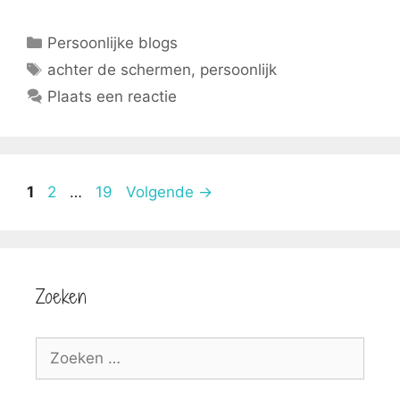
Categorieën
Persoonlijke blogs
Tags
achter de schermen
,
persoonlijk
Plaats een reactie
Pagina
Pagina
Pagina
1
2
…
19
Volgende
→
Zoeken
Zoek
naar: