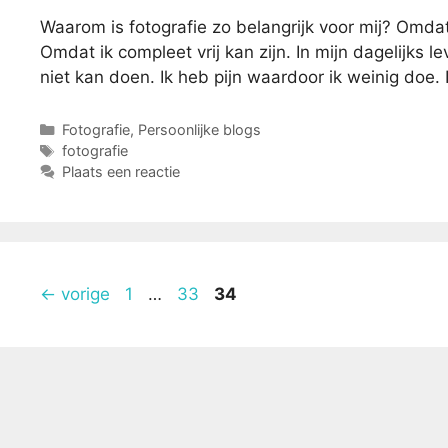
Waarom is fotografie zo belangrijk voor mij? Omdat
Omdat ik compleet vrij kan zijn. In mijn dagelijks l
niet kan doen. Ik heb pijn waardoor ik weinig doe
Categorieën
Fotografie
,
Persoonlijke blogs
Tags
fotografie
Plaats een reactie
Pagina
Pagina
Pagina
←
vorige
1
…
33
34