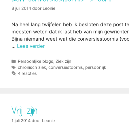
8 juli 2014
door
Leonie
Na heel lang twijfelen heb ik besloten deze post t
meesten weten dat ik last heb van mijn gewrichten
Bijna niemand weet wat die conversiestoornis (voo
…
Lees verder
Categorieën
Persoonlijke blogs
,
Ziek zijn
Tags
chronisch ziek
,
conversiestoornis
,
persoonlijk
4 reacties
Vrij zijn
1 juli 2014
door
Leonie