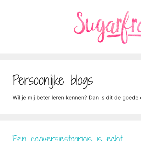
Ga
naar
de
inhoud
Persoonlijke blogs
Wil je mij beter leren kennen? Dan is dit de goede
Een conversiestoornis is echt