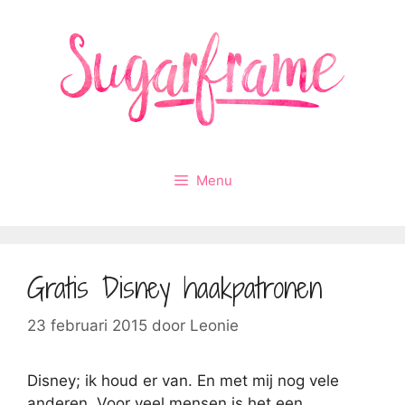
Ga
naar
de
inhoud
Menu
Gratis Disney haakpatronen
23 februari 2015
door
Leonie
Disney; ik houd er van. En met mij nog vele
anderen. Voor veel mensen is het een