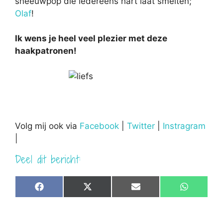
sneeuwpop die iedereens hart laat smelten;
Olaf
!
Ik wens je heel veel plezier met deze
haakpatronen!
Volg mij ook via
Facebook
|
Twitter
|
Instragram
|
Deel dit bericht:
Share
Share
Share
Share
F
X
E
W
on
on
on
on
a
(
m
h
c
T
a
a
e
w
i
t