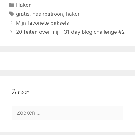
b
i
l
s
Categorieën
Haken
o
t
A
o
t
p
Tags
gratis
,
haakpatroon
,
haken
k
e
p
r
Mijn favoriete baksels
)
20 feiten over mij – 31 day blog challenge #2
Zoeken
Zoek
naar: