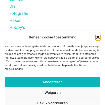
DIY
Fotografie
Haken
Hobby's
Lifestyle
Beheer cookie toestemming
Mindstyle
We gebruiken technologieën zoals cookies om informatie over je apparaat op
Overig
te slaan en/of te raadplegen. We doen dit met als doel om de beste ervaring te
bieden en om gepersonaliseerde advertenties te tonen. Door in te stemmen
Persoonlijke blogs
met deze technologieën kunnen we gegevens zoals bladeren gedrag of unieke
ID's op deze site verwerken. Als je geen toestemming geeft of je toestemming
Reviews
intrekt, kan dit een nadelige invloed hebben op bepaalde functies en
Tips
mogelijkheden.
Ziek zijn
Accepteren
Weigeren
© 2026 Sugarframe
• Gebouwd met
GeneratePress
Bekijk voorkeuren