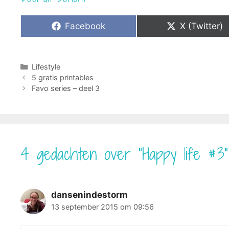
Share
Share
Facebook
X (Twitter)
on
on
Categorieën
Lifestyle
5 gratis printables
Favo series – deel 3
4 gedachten over “Happy life #3”
dansenindestorm
13 september 2015 om 09:56