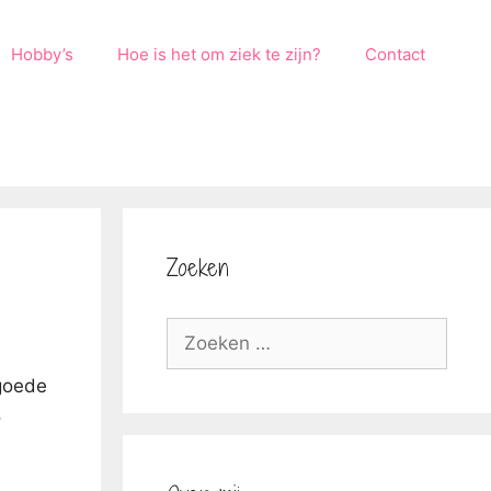
Hobby’s
Hoe is het om ziek te zijn?
Contact
Zoeken
Zoek
naar:
 goede
,