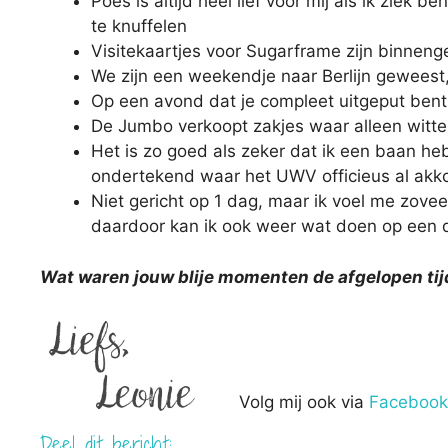
Poes is altijd heel lief voor mij als ik ziek be
te knuffelen
Visitekaartjes voor Sugarframe zijn binnen
We zijn een weekendje naar Berlijn geweest,
Op een avond dat je compleet uitgeput bent 
De Jumbo verkoopt zakjes waar alleen witte
Het is zo goed als zeker dat ik een baan h
ondertekend waar het UWV officieus al ak
Niet gericht op 1 dag, maar ik voel me zovee
daardoor kan ik ook weer wat doen op een 
Wat waren jouw blije momenten de afgelopen tij
Volg mij ook via
Facebook
Deel dit bericht: