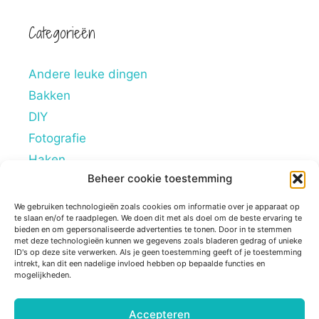
Categorieën
Andere leuke dingen
Bakken
DIY
Fotografie
Haken
Beheer cookie toestemming
Hobby's
Lifestyle
We gebruiken technologieën zoals cookies om informatie over je apparaat op
te slaan en/of te raadplegen. We doen dit met als doel om de beste ervaring te
Mindstyle
bieden en om gepersonaliseerde advertenties te tonen. Door in te stemmen
met deze technologieën kunnen we gegevens zoals bladeren gedrag of unieke
Overig
ID's op deze site verwerken. Als je geen toestemming geeft of je toestemming
intrekt, kan dit een nadelige invloed hebben op bepaalde functies en
Persoonlijke blogs
mogelijkheden.
Reviews
Tips
Accepteren