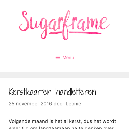
Ga
naar
de
inhoud
Menu
Kerstkaarten handletteren
25 november 2016
door
Leonie
Volgende maand is het al kerst, dus het wordt
weer tijd om langzaamaan na te denken over