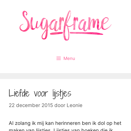
Ga
naar
de
inhoud
Menu
Liefde voor lijstjes
22 december 2015
door
Leonie
Al zolang ik mij kan herinneren ben ik dol op het
maken van lijstjes. Lijstjes van boeken die ik