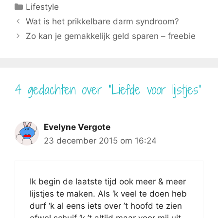
b
e
i
l
s
Categorieën
Lifestyle
o
r
t
A
o
e
t
p
Wat is het prikkelbare darm syndroom?
k
s
e
p
t
r
Zo kan je gemakkelijk geld sparen – freebie
)
4 gedachten over “Liefde voor lijstjes”
Evelyne Vergote
23 december 2015 om 16:24
Ik begin de laatste tijd ook meer & meer
lijstjes te maken. Als ‘k veel te doen heb
durf ‘k al eens iets over ’t hoofd te zien
ofwel schuif ‘k ’t altijd maar voor mij uit