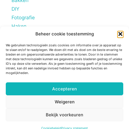
Bakken
DIY
Fotografie
Haken
Beheer cookie toestemming
Hobby's
Lifestyle
We gebruiken technologieën zoals cookies om informatie over je apparaat op
te slaan en/of te raadplegen. We doen dit met als doel om de beste ervaring te
Mindstyle
bieden en om gepersonaliseerde advertenties te tonen. Door in te stemmen
met deze technologieën kunnen we gegevens zoals bladeren gedrag of unieke
Overig
ID's op deze site verwerken. Als je geen toestemming geeft of je toestemming
intrekt, kan dit een nadelige invloed hebben op bepaalde functies en
Persoonlijke blogs
mogelijkheden.
Reviews
Tips
Accepteren
Ziek zijn
Weigeren
Bekijk voorkeuren
© 2026 Sugarframe
• Gebouwd met
GeneratePress
Cookiebeleid
Privacy statement