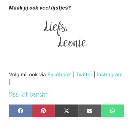
Maak jij ook veel lijstjes?
Volg mij ook via
Facebook
|
Twitter
|
Instragram
|
Deel dit bericht:
Share
Share
Share
Share
Share
F
P
X
E
W
on
on
on
on
on
a
i
(
m
h
c
n
T
a
a
e
t
w
i
t