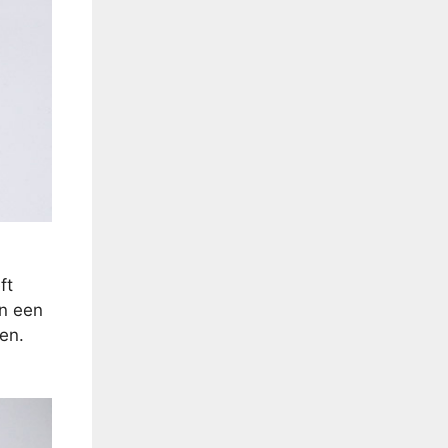
ft
on een
en.