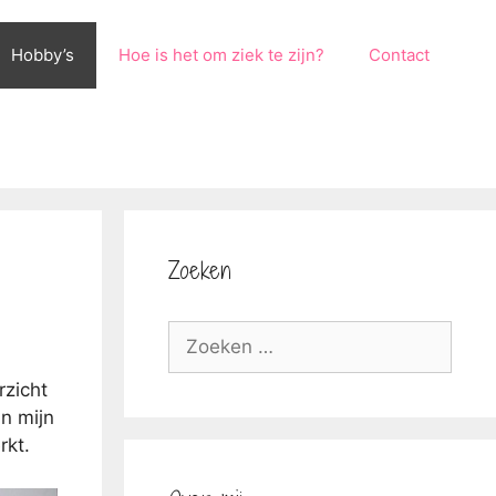
Hobby’s
Hoe is het om ziek te zijn?
Contact
Zoeken
Zoek
naar:
rzicht
in mijn
rkt.