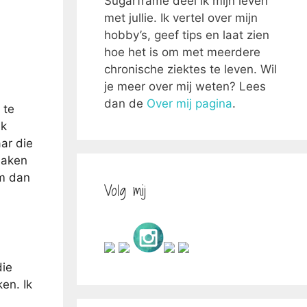
Sugarframe deel ik mijn leven
met jullie. Ik vertel over mijn
hobby’s, geef tips en laat zien
hoe het is om met meerdere
chronische ziektes te leven. Wil
je meer over mij weten? Lees
dan de
Over mij pagina
.
 te
Ik
ar die
 maken
om dan
Volg mij
die
en. Ik