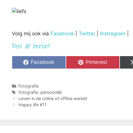
Volg mij ook via
Facebook
|
Twitter
|
Instragram
|
Deel dit bericht:
Share
Share
Facebook
Pinterest
on
on
Categorieën
Fotografie
Tags
fotografie
,
persoonlijk
Leven in de online of offline wereld
Happy life #11