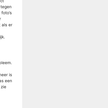
act
 tegen
foto’s
r
 als er
jk.
obleem.
neer is
pas een
 zie