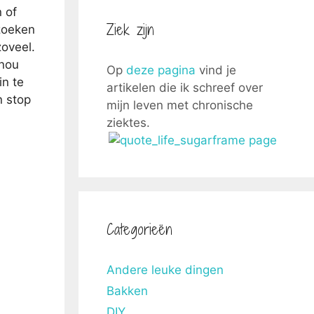
n of
Ziek zijn
tzoeken
zoveel.
 nou
Op
deze pagina
vind je
in te
artikelen die ik schreef over
n stop
mijn leven met chronische
ziektes.
Categorieën
Andere leuke dingen
Bakken
DIY