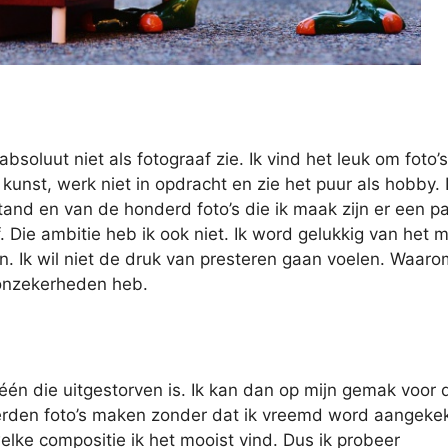
soluut niet als fotograaf zie. Ik vind het leuk om foto’s
unst, werk niet in opdracht en zie het puur als hobby. 
and en van de honderd foto’s die ik maak zijn er een pa
f. Die ambitie heb ik ook niet. Ik word gelukkig van het
en. Ik wil niet de druk van presteren gaan voelen. Waar
n onzekerheden heb.
t één die uitgestorven is. Ik kan dan op mijn gemak voor 
erden foto’s maken zonder dat ik vreemd word aangekek
elke compositie ik het mooist vind. Dus ik probeer