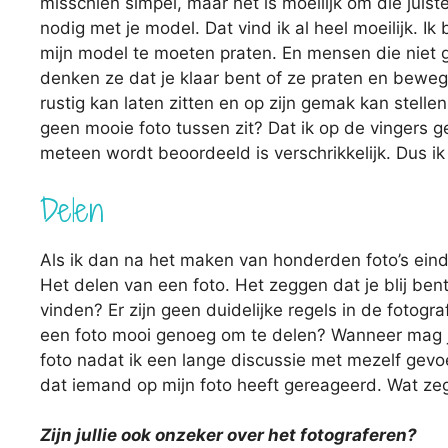
misschien simpel, maar het is moeilijk om die juiste
nodig met je model. Dat vind ik al heel moeilijk. I
mijn model te moeten praten. En mensen die niet g
denken ze dat je klaar bent of ze praten en bewe
rustig kan laten zitten en op zijn gemak kan stellen
geen mooie foto tussen zit? Dat ik op de vingers 
meteen wordt beoordeeld is verschrikkelijk. Dus i
Delen
Als ik dan na het maken van honderden foto’s eind
Het delen van een foto. Het zeggen dat je blij ben
vinden? Er zijn geen duidelijke regels in de fotogr
een foto mooi genoeg om te delen? Wanneer mag je 
foto nadat ik een lange discussie met mezelf gevoe
dat iemand op mijn foto heeft gereageerd. Wat zeg
Zijn jullie ook onzeker over het fotograferen?