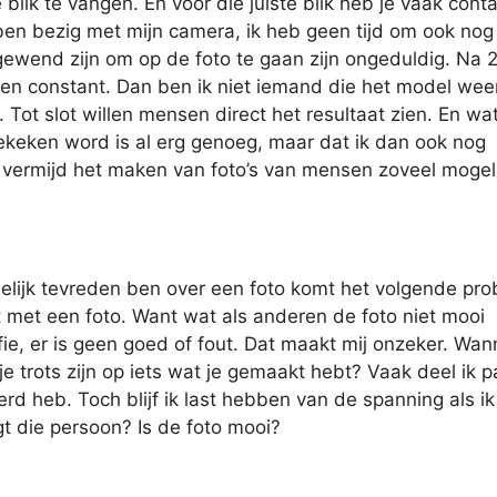
 blik te vangen. En voor die juiste blik heb je vaak cont
k ben bezig met mijn camera, ik heb geen tijd om ook nog
ewend zijn om op de foto te gaan zijn ongeduldig. Na 2 
gen constant. Dan ben ik niet iemand die het model wee
. Tot slot willen mensen direct het resultaat zien. En wat
gekeken word is al erg genoeg, maar dat ik dan ook nog
k vermijd het maken van foto’s van mensen zoveel mogeli
elijk tevreden ben over een foto komt het volgende pr
t met een foto. Want wat als anderen de foto niet mooi
afie, er is geen goed of fout. Dat maakt mij onzeker. Wan
trots zijn op iets wat je gemaakt hebt? Vaak deel ik 
rd heb. Toch blijf ik last hebben van de spanning als ik
t die persoon? Is de foto mooi?