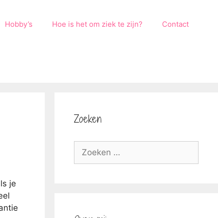
Hobby’s
Hoe is het om ziek te zijn?
Contact
Zoeken
Zoek
naar:
ls je
eel
antie