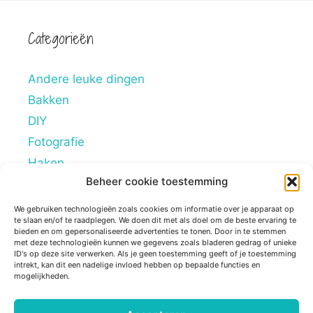
Categorieën
Andere leuke dingen
Bakken
DIY
Fotografie
Haken
Beheer cookie toestemming
Hobby's
Lifestyle
We gebruiken technologieën zoals cookies om informatie over je apparaat op
te slaan en/of te raadplegen. We doen dit met als doel om de beste ervaring te
Mindstyle
bieden en om gepersonaliseerde advertenties te tonen. Door in te stemmen
met deze technologieën kunnen we gegevens zoals bladeren gedrag of unieke
Overig
ID's op deze site verwerken. Als je geen toestemming geeft of je toestemming
intrekt, kan dit een nadelige invloed hebben op bepaalde functies en
Persoonlijke blogs
mogelijkheden.
Reviews
Tips