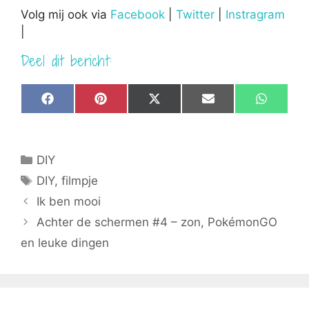
Volg mij ook via
Facebook
|
Twitter
|
Instragram
|
Deel dit bericht:
Share
Share
Share
Share
Share
F
P
X
E
W
on
on
on
on
on
a
i
(
m
h
c
n
T
a
a
e
t
w
i
t
b
e
i
l
s
Categorieën
DIY
o
r
t
A
o
e
t
p
Tags
DIY
,
filmpje
k
s
e
p
t
r
Ik ben mooi
)
Achter de schermen #4 – zon, PokémonGO
en leuke dingen