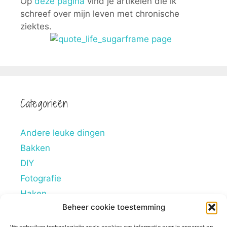
Op
deze pagina
vind je artikelen die ik
schreef over mijn leven met chronische
ziektes.
Categorieën
Andere leuke dingen
Bakken
DIY
Fotografie
Haken
Beheer cookie toestemming
Hobby's
Lifestyle