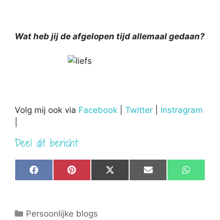
Wat heb jij de afgelopen tijd allemaal gedaan?
Volg mij ook via
Facebook
|
Twitter
|
Instragram
|
Deel dit bericht:
Share
Share
Share
Share
Share
F
P
X
E
W
on
on
on
on
on
a
i
(
m
h
c
n
T
a
a
e
t
w
i
t
b
e
i
l
s
Categorieën
Persoonlijke blogs
o
r
t
A