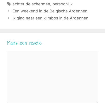
o
e
t
p
Tags
achter de schermen
,
persoonlijk
k
s
e
p
t
r
Een weekend in de Belgische Ardennen
)
Ik ging naar een klimbos in de Ardennen
Plaats een reactie
Reactie