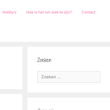
Hobby’s
Hoe is het om ziek te zijn?
Contact
Zoeken
Zoek
naar: