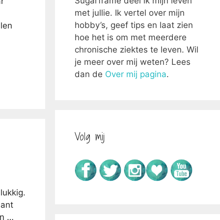
Sugarframe deel ik mijn leven
r
met jullie. Ik vertel over mijn
hobby’s, geef tips en laat zien
llen
hoe het is om met meerdere
chronische ziektes te leven. Wil
je meer over mij weten? Lees
dan de
Over mij pagina
.
Volg mij
lukkig.
sant
an …