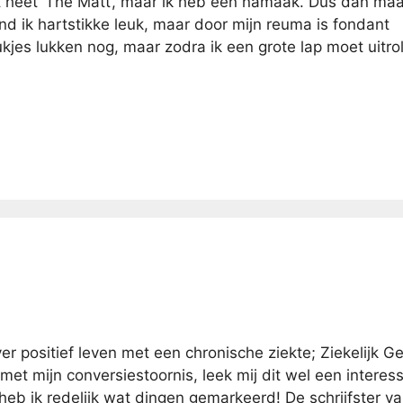
ct heet ‘The Matt’, maar ik heb een namaak. Dus dan maa
nd ik hartstikke leuk, maar door mijn reuma is fondant
tukjes lukken nog, maar zodra ik een grote lap moet uitro
positief leven met een chronische ziekte; Ziekelijk Ge
met mijn conversiestoornis, leek mij dit wel een interes
 heb ik redelijk wat dingen gemarkeerd! De schrijfster v