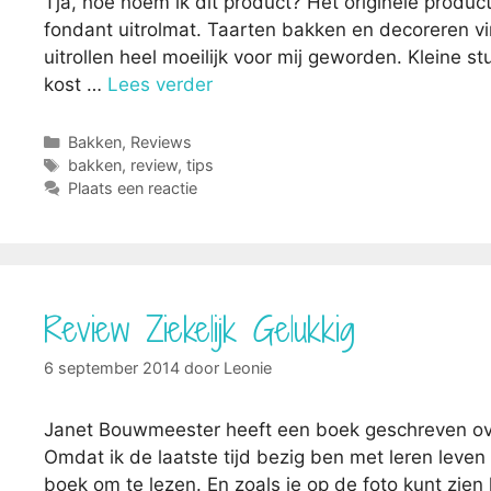
Tja, hoe noem ik dit product? Het originele produ
fondant uitrolmat. Taarten bakken en decoreren vi
uitrollen heel moeilijk voor mij geworden. Kleine s
kost …
Lees verder
Categorieën
Bakken
,
Reviews
Tags
bakken
,
review
,
tips
Plaats een reactie
Review Ziekelijk Gelukkig
6 september 2014
door
Leonie
Janet Bouwmeester heeft een boek geschreven over 
Omdat ik de laatste tijd bezig ben met leren leven 
boek om te lezen. En zoals je op de foto kunt zien