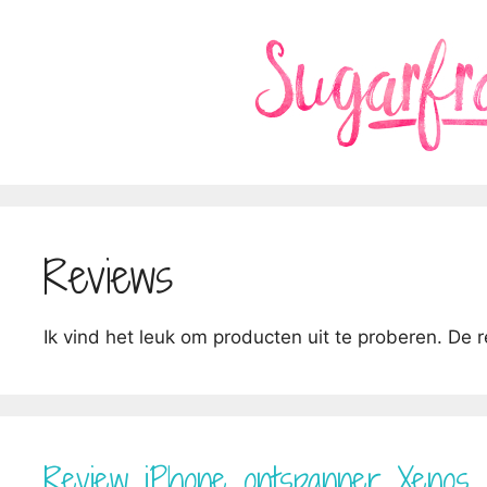
Ga
naar
de
inhoud
Reviews
Ik vind het leuk om producten uit te proberen. De r
Review iPhone ontspanner Xenos