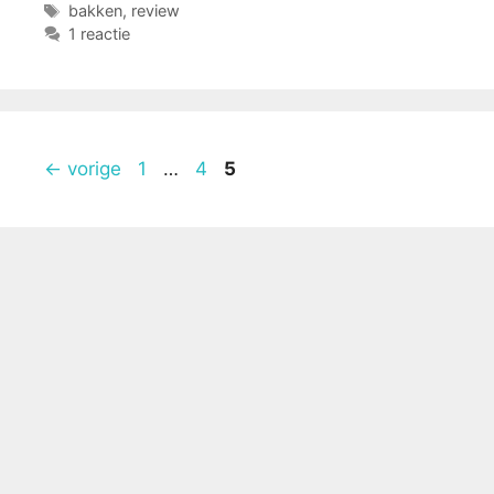
Tags
bakken
,
review
1 reactie
Pagina
Pagina
Pagina
←
vorige
1
…
4
5