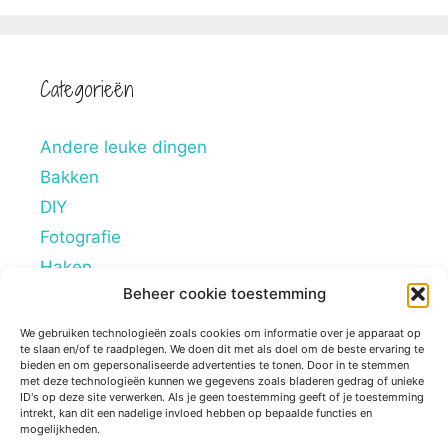
Categorieën
Andere leuke dingen
Bakken
DIY
Fotografie
Haken
Beheer cookie toestemming
Hobby's
Lifestyle
We gebruiken technologieën zoals cookies om informatie over je apparaat op
te slaan en/of te raadplegen. We doen dit met als doel om de beste ervaring te
Mindstyle
bieden en om gepersonaliseerde advertenties te tonen. Door in te stemmen
met deze technologieën kunnen we gegevens zoals bladeren gedrag of unieke
Overig
ID's op deze site verwerken. Als je geen toestemming geeft of je toestemming
intrekt, kan dit een nadelige invloed hebben op bepaalde functies en
Persoonlijke blogs
mogelijkheden.
Reviews