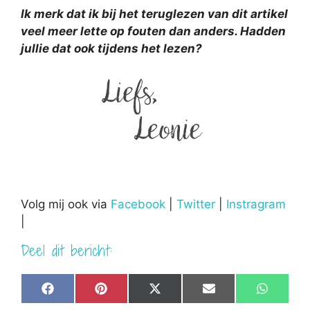
Ik merk dat ik bij het teruglezen van dit artikel
veel meer lette op fouten dan anders. Hadden
jullie dat ook tijdens het lezen?
Volg mij ook via
Facebook
|
Twitter
|
Instragram
|
Deel dit bericht:
Share
Share
Share
Share
Share
F
P
X
E
W
on
on
on
on
on
a
i
(
m
h