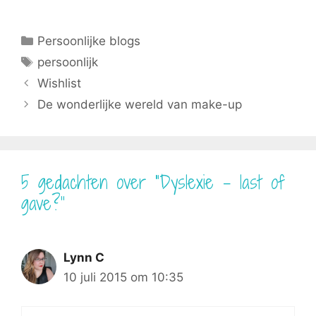
c
n
T
a
a
e
t
w
i
t
b
e
i
l
s
Categorieën
Persoonlijke blogs
o
r
t
A
o
e
t
p
Tags
persoonlijk
k
s
e
p
t
r
Wishlist
)
De wonderlijke wereld van make-up
5 gedachten over “Dyslexie – last of
gave?”
Lynn C
10 juli 2015 om 10:35