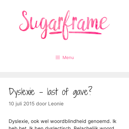
Ga
naar
de
inhoud
Menu
Dyslexie – last of gave?
10 juli 2015
door
Leonie
Dyslexie, ook wel woordblindheid genoemd. Ik
heb het. Ik ben dyslectisch. Belachelijk woord