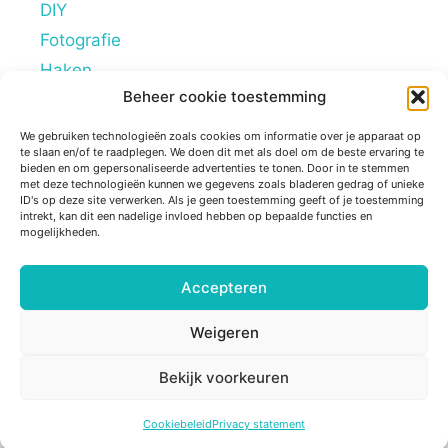
DIY
Fotografie
Haken
Beheer cookie toestemming
Hobby's
Lifestyle
We gebruiken technologieën zoals cookies om informatie over je apparaat op
te slaan en/of te raadplegen. We doen dit met als doel om de beste ervaring te
Mindstyle
bieden en om gepersonaliseerde advertenties te tonen. Door in te stemmen
met deze technologieën kunnen we gegevens zoals bladeren gedrag of unieke
Overig
ID's op deze site verwerken. Als je geen toestemming geeft of je toestemming
intrekt, kan dit een nadelige invloed hebben op bepaalde functies en
Persoonlijke blogs
mogelijkheden.
Reviews
Tips
Accepteren
Ziek zijn
Weigeren
Bekijk voorkeuren
© 2026 Sugarframe
• Gebouwd met
GeneratePress
Cookiebeleid
Privacy statement