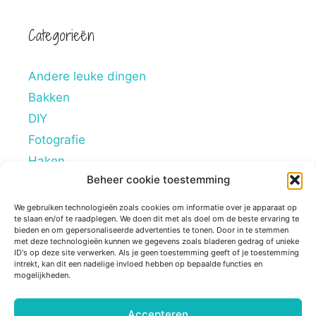
Categorieën
Andere leuke dingen
Bakken
DIY
Fotografie
Haken
Beheer cookie toestemming
Hobby's
Lifestyle
We gebruiken technologieën zoals cookies om informatie over je apparaat op
te slaan en/of te raadplegen. We doen dit met als doel om de beste ervaring te
Mindstyle
bieden en om gepersonaliseerde advertenties te tonen. Door in te stemmen
met deze technologieën kunnen we gegevens zoals bladeren gedrag of unieke
Overig
ID's op deze site verwerken. Als je geen toestemming geeft of je toestemming
intrekt, kan dit een nadelige invloed hebben op bepaalde functies en
Persoonlijke blogs
mogelijkheden.
Reviews
Tips
Accepteren