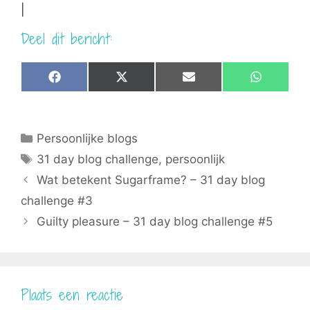
|
Deel dit bericht:
Share
Share
Share
Share
F
X
E
W
on
on
on
on
a
(
m
h
c
T
a
a
e
w
i
t
b
i
l
s
Categorieën
Persoonlijke blogs
o
t
A
o
t
p
Tags
31 day blog challenge
,
persoonlijk
k
e
p
r
Wat betekent Sugarframe? – 31 day blog
)
challenge #3
Guilty pleasure – 31 day blog challenge #5
Plaats een reactie