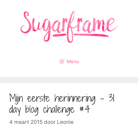
Ga
naar
de
inhoud
Menu
Mijn eerste herinnering – 31
day blog challenge #4
4 maart 2015
door
Leonie