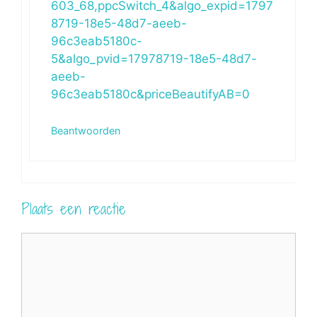
603_68,ppcSwitch_4&algo_expid=1797
8719-18e5-48d7-aeeb-
96c3eab5180c-
5&algo_pvid=17978719-18e5-48d7-
aeeb-
96c3eab5180c&priceBeautifyAB=0
Beantwoorden
Plaats een reactie
Reactie