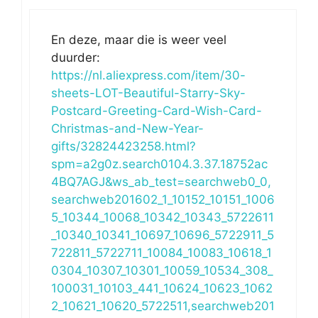
En deze, maar die is weer veel
duurder:
https://nl.aliexpress.com/item/30-
sheets-LOT-Beautiful-Starry-Sky-
Postcard-Greeting-Card-Wish-Card-
Christmas-and-New-Year-
gifts/32824423258.html?
spm=a2g0z.search0104.3.37.18752ac
4BQ7AGJ&ws_ab_test=searchweb0_0,
searchweb201602_1_10152_10151_1006
5_10344_10068_10342_10343_5722611
_10340_10341_10697_10696_5722911_5
722811_5722711_10084_10083_10618_1
0304_10307_10301_10059_10534_308_
100031_10103_441_10624_10623_1062
2_10621_10620_5722511,searchweb201