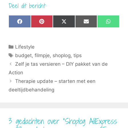
Deel dit bericht:
Share
Share
Share
Share
Share
F
P
X
E
W
on
on
on
on
on
a
i
(
m
h
c
n
T
a
a
e
t
w
i
t
b
e
i
l
s
Categorieën
Lifestyle
o
r
t
A
o
e
t
p
Tags
budget
,
filmpje
,
shoplog
,
tips
k
s
e
p
t
r
Zelf je tas versieren – DIY pakket van de
)
Action
Therapie update – starten met een
deeltijdbehandeling
3 gedachten over “Shoplog AliExpress