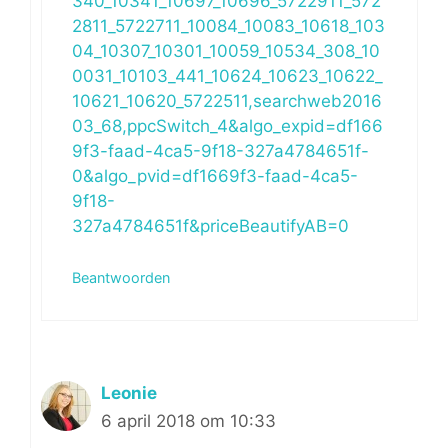
340_10341_10697_10696_5722911_572
2811_5722711_10084_10083_10618_103
04_10307_10301_10059_10534_308_10
0031_10103_441_10624_10623_10622_
10621_10620_5722511,searchweb2016
03_68,ppcSwitch_4&algo_expid=df166
9f3-faad-4ca5-9f18-327a4784651f-
0&algo_pvid=df1669f3-faad-4ca5-
9f18-
327a4784651f&priceBeautifyAB=0
Beantwoorden
Leonie
6 april 2018 om 10:33