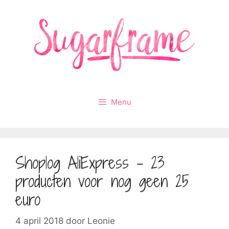
Ga
naar
de
inhoud
Menu
Shoplog AliExpress – 23
producten voor nog geen 25
euro
4 april 2018
door
Leonie