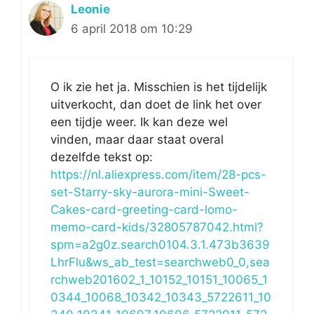
Leonie
6 april 2018 om 10:29
O ik zie het ja. Misschien is het tijdelijk
uitverkocht, dan doet de link het over
een tijdje weer. Ik kan deze wel
vinden, maar daar staat overal
dezelfde tekst op:
https://nl.aliexpress.com/item/28-pcs-
set-Starry-sky-aurora-mini-Sweet-
Cakes-card-greeting-card-lomo-
memo-card-kids/32805787042.html?
spm=a2g0z.search0104.3.1.473b3639
LhrFlu&ws_ab_test=searchweb0_0,sea
rchweb201602_1_10152_10151_10065_1
0344_10068_10342_10343_5722611_10