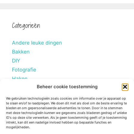
Categorieën
Andere leuke dingen
Bakken
DIY
Fotografie
Haken
Beheer cookie toestemming
Hobby's
Lifestyle
We gebruiken technologieën zoals cookies om informatie over je apparaat op
te slaan en/of te raadplegen. We doen dit met als doel om de beste ervaring te
Mindstyle
bieden en om gepersonaliseerde advertenties te tonen. Door in te stemmen
met deze technologieën kunnen we gegevens zoals bladeren gedrag of unieke
Overig
ID's op deze site verwerken. Als je geen toestemming geeft of je toestemming
intrekt, kan dit een nadelige invloed hebben op bepaalde functies en
Persoonlijke blogs
mogelijkheden.
Reviews