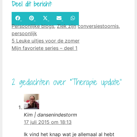
Deel dit bericht:
Share
Share
Share
Share
Share
Facebook
Pinterest
X
Email
WhatsApp
Categorieën
on
on
on
on
on
Tags
Persoonlijke blogs
(Twitter)
,
Ziek zijn
conversiestoornis
,
persoonlijk
5 Leuke uitjes voor de zomer
Mijn favoriete series – deel 1
2 gedachten over “Therapie update”
Kim | dansenindestorm
17 juli 2015 om 18:13
Ik vind het knap wat je allemaal al hebt