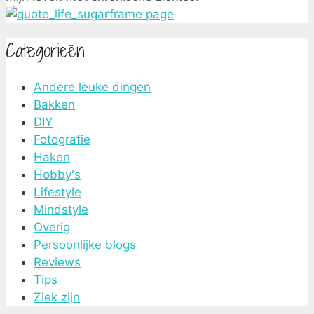
Categorieën
Andere leuke dingen
Bakken
DIY
Fotografie
Haken
Hobby's
Lifestyle
Mindstyle
Overig
Persoonlijke blogs
Reviews
Tips
Ziek zijn