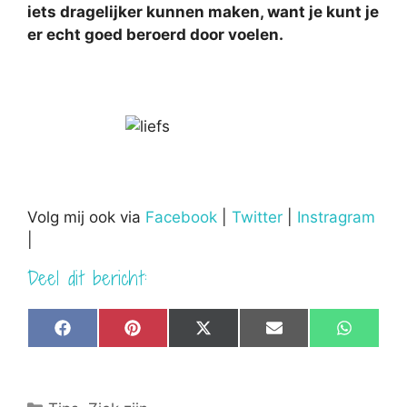
iets dragelijker kunnen maken, want je kunt je
er echt goed beroerd door voelen.
Volg mij ook via
Facebook
|
Twitter
|
Instragram
|
Deel dit bericht:
Share
Share
Share
Share
Share
F
P
X
E
W
on
on
on
on
on
a
i
(
m
h
c
n
T
a
a
e
t
w
i
t
b
e
i
l
s
Categorieën