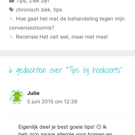
Tips
,
Ziek zijn
o
r
t
A
o
e
t
p
Tags
chronisch ziek
,
tips
k
s
e
p
t
r
Hoe gaat het met de behandeling tegen mijn
)
conversiestoornis?
Recensie Het valt wel, maar niet mee!
6 gedachten over “Tips bij hooikoorts”
Julie
5 juni 2015 om 12:39
Eigenlijk deel je best goeie tips! 🙂 Ik
heb zo’n zware allergie voor bomen en