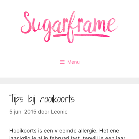
Ga
naar
de
inhoud
Menu
Tips bij hooikoorts
5 juni 2015
door
Leonie
Hooikoorts is een vreemde allergie. Het ene
jaar krijg je al in februari last, terwijl je een jaar