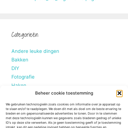
Categorieën
Andere leuke dingen
Bakken
DIY
Fotografie
Haken
Beheer cookie toestemming
Hobby's
Lifestyle
We gebruiken technologieën zoals cookies om informatie over je apparaat op
te slaan en/of te raadplegen. We doen dit met als doel om de beste ervaring te
Mindstyle
bieden en om gepersonaliseerde advertenties te tonen. Door in te stemmen
met deze technologieën kunnen we gegevens zoals bladeren gedrag of unieke
Overig
ID's op deze site verwerken. Als je geen toestemming geeft of je toestemming
intrekt, kan dit een nadelige invloed hebben op bepaalde functies en