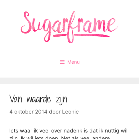
Ga
naar
de
inhoud
Menu
Van waarde zijn
4 oktober 2014
door
Leonie
Iets waar ik veel over nadenk is dat ik nuttig wil
zijn. Ik wil iets doen. Net als veel andere