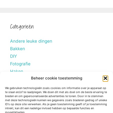
Categorieën
Andere leuke dingen
Bakken
DIY
Fotografie
Haken
Beheer cookie toestemming
Hobby's
Lifestyle
We gebruiken technologieën zoals cookies om informatie over je apparaat op
te slaan en/of te raadplegen. We doen dit met als doel om de beste ervaring te
Mindstyle
bieden en om gepersonaliseerde advertenties te tonen. Door in te stemmen
met deze technologieën kunnen we gegevens zoals bladeren gedrag of unieke
Overig
ID's op deze site verwerken. Als je geen toestemming geeft of je toestemming
intrekt, kan dit een nadelige invloed hebben op bepaalde functies en
Persoonlijke blogs
mogelijkheden.