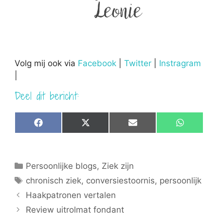
Volg mij ook via
Facebook
|
Twitter
|
Instragram
|
Deel dit bericht:
Share
Share
Share
Share
F
X
E
W
on
on
on
on
a
(
m
h
c
T
a
a
e
w
i
t
b
i
l
s
Categorieën
Persoonlijke blogs
,
Ziek zijn
o
t
A
o
t
p
Tags
chronisch ziek
,
conversiestoornis
,
persoonlijk
k
e
p
r
Haakpatronen vertalen
)
Review uitrolmat fondant