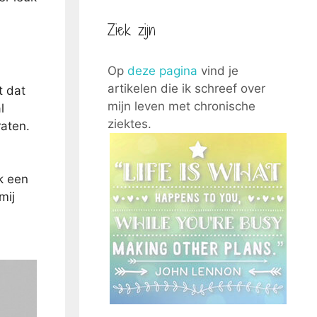
Ziek zijn
Op
deze pagina
vind je
artikelen die ik schreef over
t dat
mijn leven met chronische
l
ziektes.
raten.
k een
mij