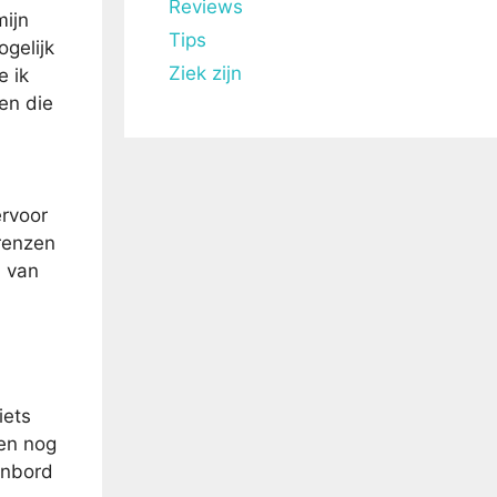
Reviews
mijn
Tips
ogelijk
Ziek zijn
e ik
en die
ervoor
grenzen
n van
iets
len nog
senbord