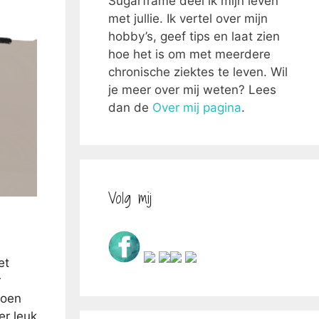
Sugarframe deel ik mijn leven
met jullie. Ik vertel over mijn
hobby’s, geef tips en laat zien
hoe het is om met meerdere
chronische ziektes te leven. Wil
je meer over mij weten? Lees
dan de
Over mij pagina
.
Volg mij
et
r
doen
er leuk