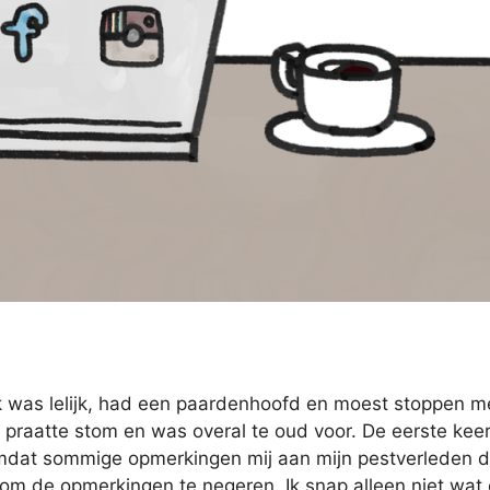
k was lelijk, had een paardenhoofd en moest stoppen m
k praatte stom en was overal te oud voor. De eerste kee
 Omdat sommige opmerkingen mij aan mijn pestverleden 
 om de opmerkingen te negeren. Ik snap alleen niet wat 