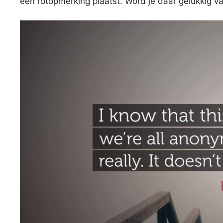
een rotopmerking plaatst. Word je daar gelukkig va