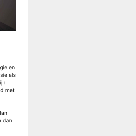
rgie en
sie als
ijn
rd met
 dan
n dan