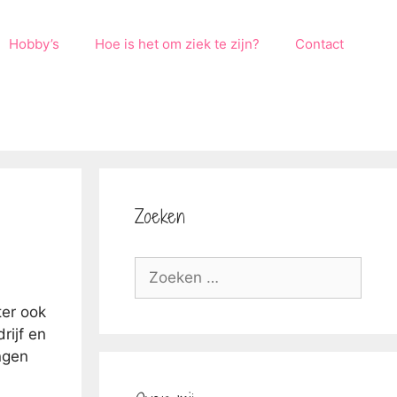
Hobby’s
Hoe is het om ziek te zijn?
Contact
Zoeken
Zoek
naar:
ter ook
rijf en
ngen