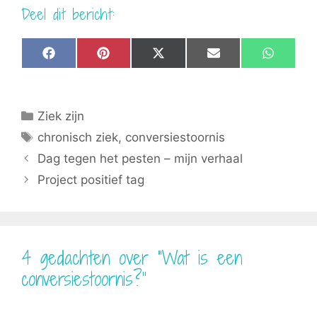
Deel dit bericht:
Share
Share
Share
Share
Share
F
P
X
E
W
on
on
on
on
on
a
i
(
m
h
c
n
T
a
a
e
t
w
i
t
b
e
i
l
s
Categorieën
Ziek zijn
o
r
t
A
o
e
t
p
Tags
chronisch ziek
,
conversiestoornis
k
s
e
p
t
r
Dag tegen het pesten – mijn verhaal
)
Project positief tag
4 gedachten over “Wat is een
conversiestoornis?”