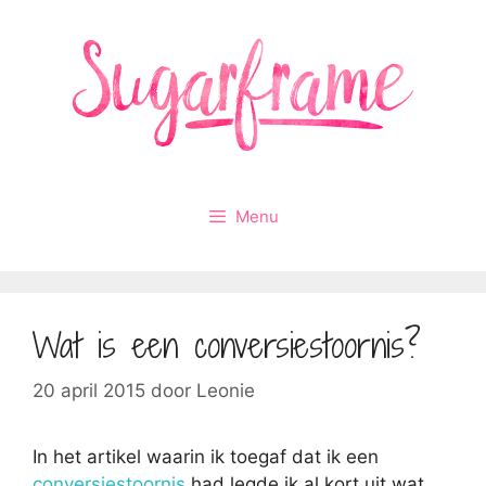
Ga
naar
de
inhoud
Menu
Wat is een conversiestoornis?
20 april 2015
door
Leonie
In het artikel waarin ik toegaf dat ik een
conversiestoornis
had legde ik al kort uit wat