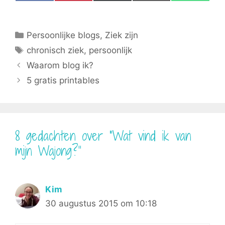
on
on
on
on
on
a
i
(
m
h
c
n
T
a
a
e
t
w
i
t
b
e
i
l
s
Categorieën
Persoonlijke blogs
,
Ziek zijn
o
r
t
A
o
e
t
p
Tags
chronisch ziek
,
persoonlijk
k
s
e
p
t
r
Waarom blog ik?
)
5 gratis printables
8 gedachten over “Wat vind ik van
mijn Wajong?”
Kim
30 augustus 2015 om 10:18