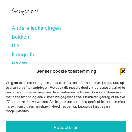
Categorieën
Andere leuke dingen
Bakken
DIY
Fotografie
Haken
Beheer cookie toestemming
Hobby's
Lifestyle
We gebruiken technologieën zoals cookies om informatie over je apparaat op
te slaan en/of te raadplegen. We doen dit met als doel om de beste ervaring te
Mindstyle
bieden en om gepersonaliseerde advertenties te tonen. Door in te stemmen
met deze technologieën kunnen we gegevens zoals bladeren gedrag of unieke
Overig
ID's op deze site verwerken. Als je geen toestemming geeft of je toestemming
intrekt, kan dit een nadelige invloed hebben op bepaalde functies en
Persoonlijke blogs
mogelijkheden.
Reviews
Tips
Accepteren