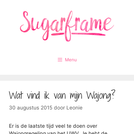
Ga
naar
de
inhoud
Menu
Wat vind ik van mijn Wajong?
30 augustus 2015
door
Leonie
Er is de laatste tijd veel te doen over
Wajongregeling van het UWV. Je hebt de