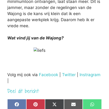
minimumloon ontvangen, laat staan meer. Dit is
jammer, maar zonder de regelingen van de
Wajong is de kans vrij klein dat ik een
aangepaste werkplek krijg. Daarom heb ik er
vrede mee.
Wat vind jij van de Wajong?
Volg mij ook via
Facebook
|
Twitter
|
Instragram
|
Deel dit bericht:
Share
Share
Share
Share
Share
F
P
X
E
W