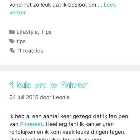
vond het zo leuk dat ik besloot om …
Lees
verder
Categorieën
Lifestyle
,
Tips
Tags
tips
11 reacties
9 leuke pins op Pinterest
24 juli 2015
door
Leonie
Ik heb al een aantal keer gezegd dat ik fan ben
van
Pinterest
. Heel erg fan! Ik kan er uren
rondkijken en ik kom vaak leuke dingen tegen.
Daarnaast gebruik ik het ook als een