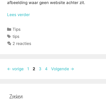
afbeelding waar geen website achter zit.
Lees verder
Categorieën
Tips
Tags
tips
2 reacties
Pagina
Pagina
Pagina
Pagina
←
vorige
1
2
3
4
Volgende
→
Zoeken