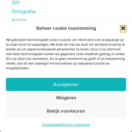
DIY
Fotografie
Haken
Beheer cookie toestemming
Hobby's
Lifestyle
We gebruiken technologieën zoals cookies om informatie over je apparaat op
te slaan en/of te raadplegen. We doen dit met als doel om de beste ervaring te
Mindstyle
bieden en om gepersonaliseerde advertenties te tonen. Door in te stemmen
met deze technologieën kunnen we gegevens zoals bladeren gedrag of unieke
Overig
ID's op deze site verwerken. Als je geen toestemming geeft of je toestemming
intrekt, kan dit een nadelige invloed hebben op bepaalde functies en
Persoonlijke blogs
mogelijkheden.
Reviews
Tips
Accepteren
Ziek zijn
Weigeren
Bekijk voorkeuren
© 2026 Sugarframe
• Gebouwd met
GeneratePress
Cookiebeleid
Privacy statement