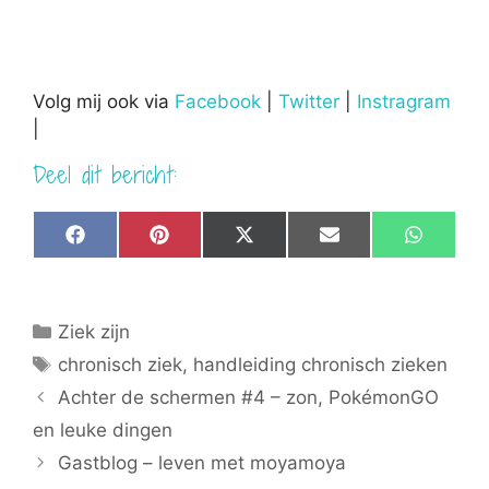
Volg mij ook via
Facebook
|
Twitter
|
Instragram
|
Deel dit bericht:
Share
Share
Share
Share
Share
F
P
X
E
W
on
on
on
on
on
a
i
(
m
h
c
n
T
a
a
e
t
w
i
t
b
e
i
l
s
Categorieën
Ziek zijn
o
r
t
A
o
e
t
p
Tags
chronisch ziek
,
handleiding chronisch zieken
k
s
e
p
t
r
Achter de schermen #4 – zon, PokémonGO
)
en leuke dingen
Gastblog – leven met moyamoya