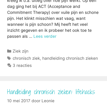
kreeg ik o.a. uitleg over hoe pijn werkt. Op een
dag ging het bij ACT (Acceptance and
Commitment Therapy) over vuile pijn en schone
pijn. Het klinkt misschien wat vaag, want
wanneer is pijn schoon? Mij heeft het veel
inzicht gegeven en ik probeer het ook toe te
passen als …
Lees verder
Categorieën
Ziek zijn
Tags
chronisch ziek
,
handleiding chronisch zieken
3 reacties
Handleiding chronisch zieken: lifehacks
10 mei 2017
door
Leonie