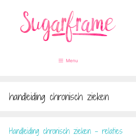
Ga
naar
de
inhoud
Menu
handleiding chronisch zieken
Handleiding chronisch zieken – relaties