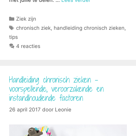
met jullie te delen. …
Lees verder
Categorieën
Ziek zijn
Tags
chronisch ziek
,
handleiding chronisch zieken
,
tips
4 reacties
Handleiding chronisch zieken –
voorspellende, veroorzakende en
instandhoudende factoren
26 april 2017
door
Leonie