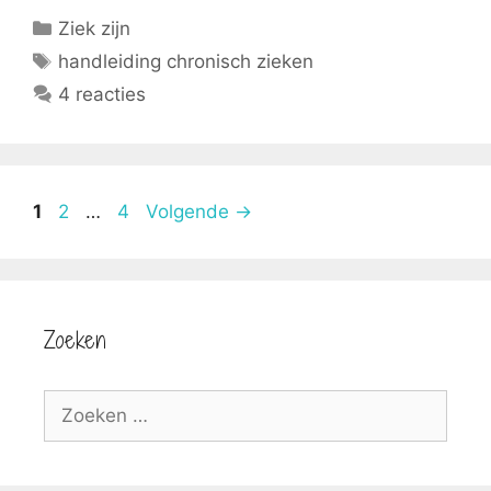
Categorieën
Ziek zijn
Tags
handleiding chronisch zieken
4 reacties
Pagina
Pagina
Pagina
1
2
…
4
Volgende
→
Zoeken
Zoek
naar: