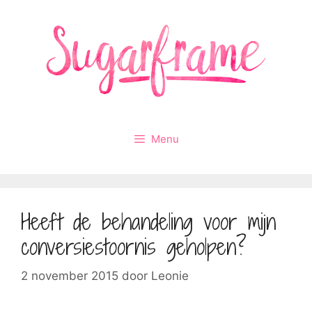
Ga
naar
de
inhoud
Menu
Heeft de behandeling voor mijn
conversiestoornis geholpen?
2 november 2015
door
Leonie