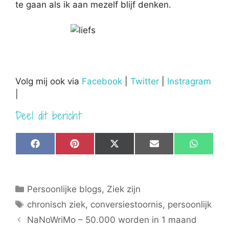
te gaan als ik aan mezelf blijf denken.
Volg mij ook via
Facebook
|
Twitter
|
Instragram
|
Deel dit bericht:
Share
Share
Share
Share
Share
F
P
X
E
W
on
on
on
on
on
a
i
(
m
h
c
n
T
a
a
e
t
w
i
t
b
e
i
l
s
Categorieën
Persoonlijke blogs
,
Ziek zijn
o
r
t
A
o
e
t
p
Tags
chronisch ziek
,
conversiestoornis
,
persoonlijk
k
s
e
p
t
r
NaNoWriMo – 50.000 worden in 1 maand
)