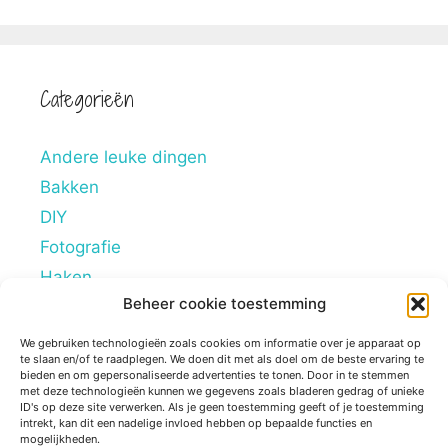
Categorieën
Andere leuke dingen
Bakken
DIY
Fotografie
Haken
Beheer cookie toestemming
Hobby's
Lifestyle
We gebruiken technologieën zoals cookies om informatie over je apparaat op
te slaan en/of te raadplegen. We doen dit met als doel om de beste ervaring te
Mindstyle
bieden en om gepersonaliseerde advertenties te tonen. Door in te stemmen
met deze technologieën kunnen we gegevens zoals bladeren gedrag of unieke
Overig
ID's op deze site verwerken. Als je geen toestemming geeft of je toestemming
intrekt, kan dit een nadelige invloed hebben op bepaalde functies en
Persoonlijke blogs
mogelijkheden.