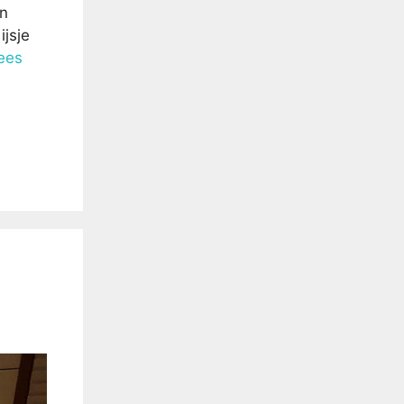
jn
ijsje
ees