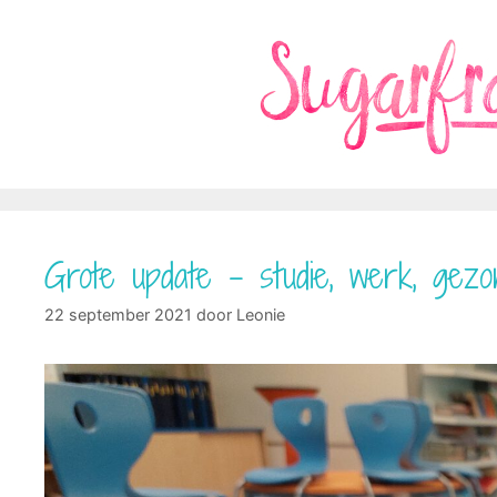
Ga
naar
de
inhoud
Grote update – studie, werk, gezo
22 september 2021
door
Leonie