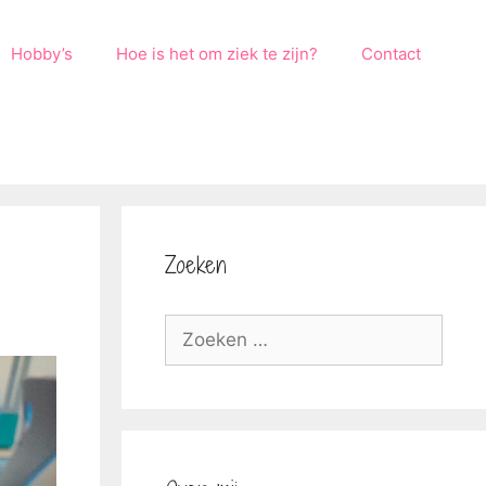
Hobby’s
Hoe is het om ziek te zijn?
Contact
Zoeken
Zoek
naar: