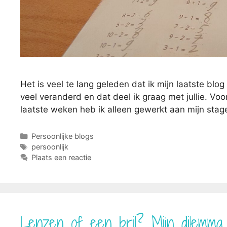
Het is veel te lang geleden dat ik mijn laatste blo
veel veranderd en dat deel ik graag met jullie. V
laatste weken heb ik alleen gewerkt aan mijn stag
Categorieën
Persoonlijke blogs
Tags
persoonlijk
Plaats een reactie
Lenzen of een bril? Mijn dilemma